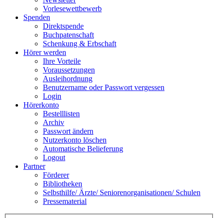
Vorlesewettbewerb
Spenden
Direktspende
Buchpatenschaft
Schenkung & Erbschaft
Hörer werden
Ihre Vorteile
Voraussetzungen
Ausleihordnung
Benutzername oder Passwort vergessen
Login
Hörerkonto
Bestelllisten
Archiv
Passwort ändern
Nutzerkonto löschen
Automatische Belieferung
Logout
Partner
Förderer
Bibliotheken
Selbsthilfe/ Ärzte/ Seniorenorganisationen/ Schulen
Pressematerial