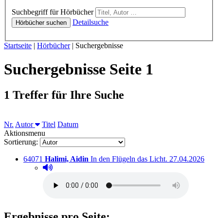
Hörbücher
Suchbegriff für Hörbücher
Detailsuche
Hörbücher suchen
Sie sind hier:
Startseite
|
Hörbücher
|
Suchergebnisse
Suchergebnisse Seite 1
1 Treffer für Ihre Suche
Sortieren nach
Nr.
Autor
Titel
Datum
Aktionsmenu
Sortierung:
Titelnummer:
von
:
Ausleihbar seit
64071
Halimi, Aidin
In den Flügeln das Licht.
27.04.2026
Hörprobe abspielen
Hörprobe von In den Flügeln das Licht.
Ergebnisse pro Seite: