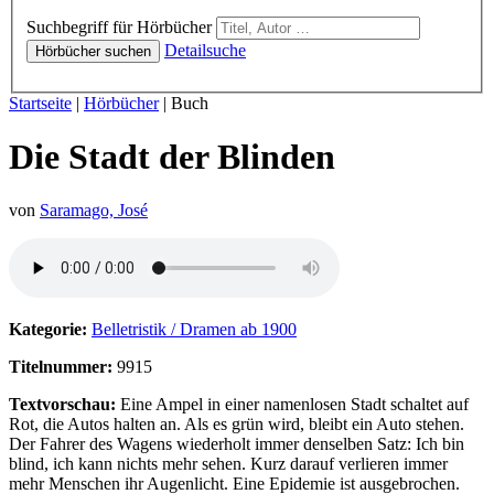
Hörbücher
Suchbegriff für Hörbücher
Detailsuche
Hörbücher suchen
Sie sind hier:
Startseite
|
Hörbücher
|
Buch
Die Stadt der Blinden
von
Saramago, José
Hörprobe von Die Stadt der Blinden
Kategorie:
Belletristik / Dramen ab 1900
Titelnummer:
9915
Textvorschau:
Eine Ampel in einer namenlosen Stadt schaltet auf
Rot, die Autos halten an. Als es grün wird, bleibt ein Auto stehen.
Der Fahrer des Wagens wiederholt immer denselben Satz: Ich bin
blind, ich kann nichts mehr sehen. Kurz darauf verlieren immer
mehr Menschen ihr Augenlicht. Eine Epidemie ist ausgebrochen.