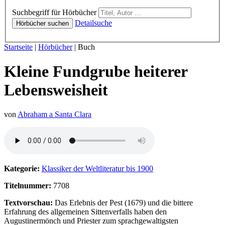
Hörbücher
Suchbegriff für Hörbücher
Detailsuche
Hörbücher suchen
Sie sind hier:
Startseite
|
Hörbücher
|
Buch
Kleine Fundgrube heiterer
Lebensweisheit
von
Abraham a Santa Clara
Hörprobe von Kleine Fundgrube heiterer Lebensweisheit
Kategorie:
Klassiker der Weltliteratur bis 1900
Titelnummer:
7708
Textvorschau:
Das Erlebnis der Pest (1679) und die bittere
Erfahrung des allgemeinen Sittenverfalls haben den
Augustinermönch und Priester zum sprachgewaltigsten