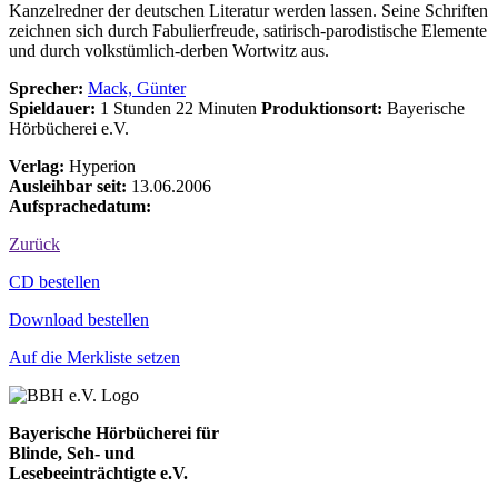
Kanzelredner der deutschen Literatur werden lassen. Seine Schriften
zeichnen sich durch Fabulierfreude, satirisch-parodistische Elemente
und durch volkstümlich-derben Wortwitz aus.
Sprecher:
Mack, Günter
Spieldauer:
1 Stunden 22 Minuten
Produktionsort:
Bayerische
Hörbücherei e.V.
Verlag:
Hyperion
Ausleihbar seit:
13.06.2006
Aufsprachedatum:
Zurück
Bestell-Aktionen
CD bestellen
Download bestellen
Auf die Merkliste setzen
Bayerische Hörbücherei für
Blinde, Seh- und
Lesebeeinträchtigte e.V.