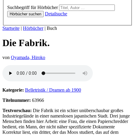
Hörbücher
Suchbegriff für Hörbücher
Detailsuche
Hörbücher suchen
Sie sind hier:
Startseite
|
Hörbücher
|
Buch
Die Fabrik.
von
Oyamada, Hiroko
Hörprobe von Die Fabrik.
Kategorie:
Belletristik / Dramen ab 1900
Titelnummer:
63966
Textvorschau:
Die Fabrik ist ein schier unüberschaubar großes
Industriegelände in einer namenlosen japanischen Stadt. Drei junge
Menschen finden hier Arbeit: eine Frau, die einen Papierschredder
bedient, ein Mann, der nicht näher spezifizierte Dokumente
Korrektur liest, ein dritter, der das Moos studiert, das auf dem