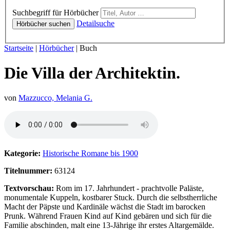
Hörbücher
Suchbegriff für Hörbücher
Detailsuche
Hörbücher suchen
Sie sind hier:
Startseite
|
Hörbücher
|
Buch
Die Villa der Architektin.
von
Mazzucco, Melania G.
Hörprobe von Die Villa der Architektin.
Kategorie:
Historische Romane bis 1900
Titelnummer:
63124
Textvorschau:
Rom im 17. Jahrhundert - prachtvolle Paläste,
monumentale Kuppeln, kostbarer Stuck. Durch die selbstherrliche
Macht der Päpste und Kardinäle wächst die Stadt im barocken
Prunk. Während Frauen Kind auf Kind gebären und sich für die
Familie abschinden, malt eine 13-Jährige ihr erstes Altargemälde.