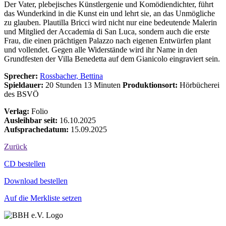
Der Vater, plebejisches Künstlergenie und Komödiendichter, führt
das Wunderkind in die Kunst ein und lehrt sie, an das Unmögliche
zu glauben. Plautilla Bricci wird nicht nur eine bedeutende Malerin
und Mitglied der Accademia di San Luca, sondern auch die erste
Frau, die einen prächtigen Palazzo nach eigenen Entwürfen plant
und vollendet. Gegen alle Widerstände wird ihr Name in den
Grundfesten der Villa Benedetta auf dem Gianicolo eingraviert sein.
Sprecher:
Rossbacher, Bettina
Spieldauer:
20 Stunden 13 Minuten
Produktionsort:
Hörbücherei
des BSVÖ
Verlag:
Folio
Ausleihbar seit:
16.10.2025
Aufsprachedatum:
15.09.2025
Zurück
Bestell-Aktionen
CD bestellen
Download bestellen
Auf die Merkliste setzen