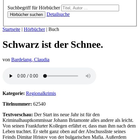
Hörbücher
Suchbegriff für Hörbücher
Detailsuche
Hörbücher suchen
Sie sind hier:
Startseite
|
Hörbücher
|
Buch
Schwarz ist der Schnee.
von
Bardelang, Claudia
Hörprobe von Schwarz ist der Schnee.
Kategorie:
Regionalkrimis
Titelnummer:
62540
Textvorschau:
Der Start ins neue Jahr ist für den
Kriminalhauptkommissar Johann Briamonte alles andere als leicht.
Von seinen Frankfurter Kollegen erfährt er, dass man ihm nach dem
Leben trachtet. Er steht ganz oben auf der Abschussliste seines
Feinds Dimitar Hristov von der bulgarischen Mafia. Außerdem