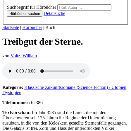
Hörbücher
Suchbegriff für Hörbücher
Detailsuche
Hörbücher suchen
Sie sind hier:
Startseite
|
Hörbücher
|
Buch
Treibgut der Sterne.
von
Voltz, William
Hörprobe von Treibgut der Sterne.
Kategorie:
Klassische Zukunftsromane (Science Fiction) / Utopien,
Dystopien
Titelnummer:
62386
Textvorschau:
Im Jahr 3585 sind die Laren, die mit den
Überschweren seit 125 Jahren ihr Regime der Unterdrückung
ausübten, in die von den Keloskern gestellte Sternenfalle gegangen.
Die Galaxis ist frei. Zorn und Hass der unterdrückten Völker