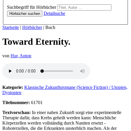
Hörbücher
Suchbegriff für Hörbücher
Detailsuche
Hörbücher suchen
Sie sind hier:
Startseite
|
Hörbücher
|
Buch
Toward Eternity.
von
Hur, Anton
Hörprobe von Toward Eternity.
Kategorie:
Klassische Zukunftsromane (Science Fiction) / Utopien,
Dystopien
Titelnummer:
61701
Textvorschau:
In einer nahen Zukunft sorgt eine experimentelle
Therapie dafür, dass Krebs geheilt werden kann: Menschliche
Körperzellen werden vollständig durch Naniten ersetzt -
Roboterzellen, die die Erkrankten unsterblich machen. Als der