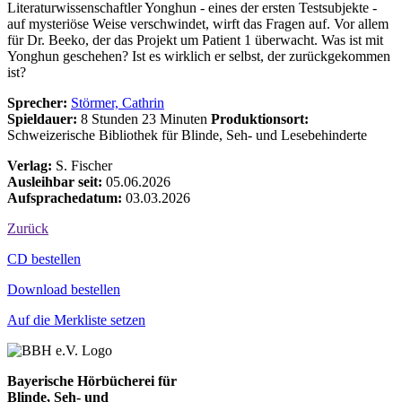
Literaturwissenschaftler Yonghun - eines der ersten Testsubjekte -
auf mysteriöse Weise verschwindet, wirft das Fragen auf. Vor allem
für Dr. Beeko, der das Projekt um Patient 1 überwacht. Was ist mit
Yonghun geschehen? Ist es wirklich er selbst, der zurückgekommen
ist?
Sprecher:
Störmer, Cathrin
Spieldauer:
8 Stunden 23 Minuten
Produktionsort:
Schweizerische Bibliothek für Blinde, Seh- und Lesebehinderte
Verlag:
S. Fischer
Ausleihbar seit:
05.06.2026
Aufsprachedatum:
03.03.2026
Zurück
Bestell-Aktionen
CD bestellen
Download bestellen
Auf die Merkliste setzen
Bayerische Hörbücherei für
Blinde, Seh- und