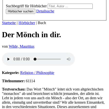
Hörbücher
Suchbegriff für Hörbücher
Detailsuche
Hörbücher suchen
Sie sind hier:
Startseite
|
Hörbücher
|
Buch
Der Mönch in dir.
von
Wilde, Mauritius
Hörprobe von Der Mönch in dir.
Kategorie:
Religion / Philosophie
Titelnummer:
61114
Textvorschau:
Das Wort "Mönch" leitet sich vom altgriechischen
"monachos" ab und bezeichnet schlicht jemanden, der allein ist.
Lebt in jedem von uns auch ein Mönch - also der Ort, an dem wir
allein, einmalig und unvertretbar sind? Wir alle kennen Einsamkeit,
in den verschiedensten Situationen. Dieses anzuerkennen und