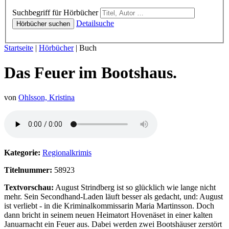
Hörbücher
Suchbegriff für Hörbücher
Detailsuche
Hörbücher suchen
Sie sind hier:
Startseite
|
Hörbücher
|
Buch
Das Feuer im Bootshaus.
von
Ohlsson, Kristina
Hörprobe von Das Feuer im Bootshaus.
Kategorie:
Regionalkrimis
Titelnummer:
58923
Textvorschau:
August Strindberg ist so glücklich wie lange nicht
mehr. Sein Secondhand-Laden läuft besser als gedacht, und: August
ist verliebt - in die Kriminalkommissarin Maria Martinsson. Doch
dann bricht in seinem neuen Heimatort Hovenäset in einer kalten
Januarnacht ein Feuer aus. Dabei werden zwei Bootshäuser zerstört