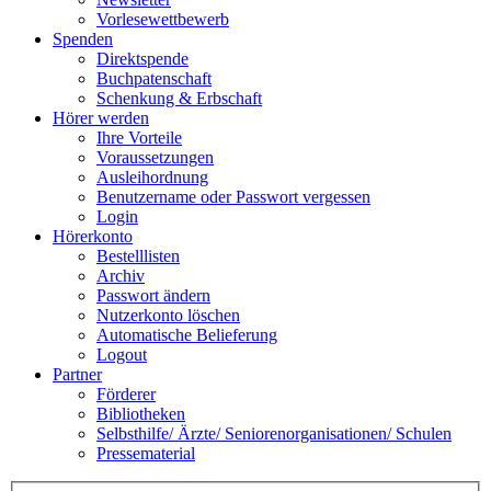
Vorlesewettbewerb
Spenden
Direktspende
Buchpatenschaft
Schenkung & Erbschaft
Hörer werden
Ihre Vorteile
Voraussetzungen
Ausleihordnung
Benutzername oder Passwort vergessen
Login
Hörerkonto
Bestelllisten
Archiv
Passwort ändern
Nutzerkonto löschen
Automatische Belieferung
Logout
Partner
Förderer
Bibliotheken
Selbsthilfe/ Ärzte/ Seniorenorganisationen/ Schulen
Pressematerial