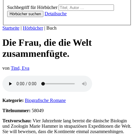
Hörbücher
Suchbegriff für Hörbücher
Detailsuche
Hörbücher suchen
Sie sind hier:
Startseite
|
Hörbücher
|
Buch
Die Frau, die die Welt
zusammenfügte.
von
Tind, Eva
Hörprobe von Die Frau, die die Welt zusammenfügte.
Kategorie:
Biografische Romane
Titelnummer:
58049
Textvorschau:
Vier Jahrzehnte lang bereist die dänische Biologin
und Zoologin Marie Hammer in strapaziösen Expeditionen die Welt.
Sie will beweisen, dass die Kontinente einmal zusammenhingen.