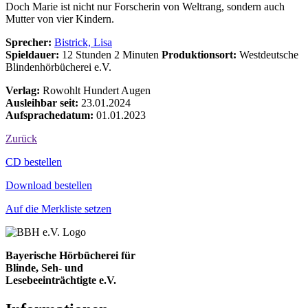
Doch Marie ist nicht nur Forscherin von Weltrang, sondern auch
Mutter von vier Kindern.
Sprecher:
Bistrick, Lisa
Spieldauer:
12 Stunden 2 Minuten
Produktionsort:
Westdeutsche
Blindenhörbücherei e.V.
Verlag:
Rowohlt Hundert Augen
Ausleihbar seit:
23.01.2024
Aufsprachedatum:
01.01.2023
Zurück
Bestell-Aktionen
CD bestellen
Download bestellen
Auf die Merkliste setzen
Bayerische Hörbücherei für
Blinde, Seh- und
Lesebeeinträchtigte e.V.