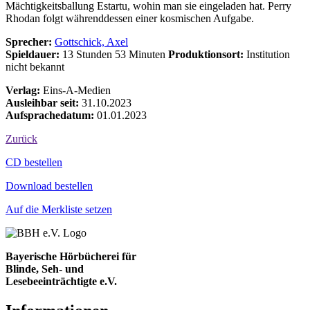
Mächtigkeitsballung Estartu, wohin man sie eingeladen hat. Perry
Rhodan folgt währenddessen einer kosmischen Aufgabe.
Sprecher:
Gottschick, Axel
Spieldauer:
13 Stunden 53 Minuten
Produktionsort:
Institution
nicht bekannt
Verlag:
Eins-A-Medien
Ausleihbar seit:
31.10.2023
Aufsprachedatum:
01.01.2023
Zurück
Bestell-Aktionen
CD bestellen
Download bestellen
Auf die Merkliste setzen
Bayerische Hörbücherei für
Blinde, Seh- und
Lesebeeinträchtigte e.V.