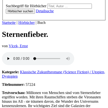
Hörbücher
Suchbegriff für Hörbücher
Detailsuche
Hörbücher suchen
Sie sind hier:
Startseite
|
Hörbücher
|
Buch
Sternenfieber.
von
Vlcek, Ernst
Hörprobe von Sternenfieber.
Kategorie:
Klassische Zukunftsromane (Science Fiction) / Utopien,
Dystopien
Titelnummer:
57224
Textvorschau:
Millionen von Menschen sind vom Sternenfieber
ergriffen worden. Mit ihren Raumschiffen streben die Vironauten
hinaus ins All - sie träumen davon, die Wunder des Universums
kennenzulernen. Ihr wichtigstes Ziel sind die Galaxien der