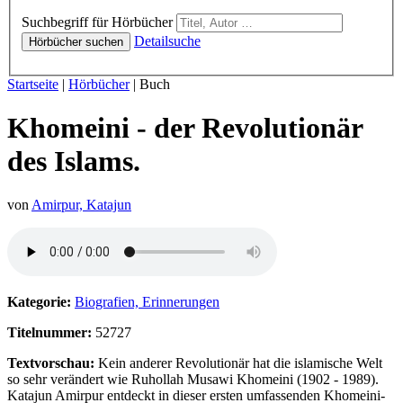
Hörbücher
Suchbegriff für Hörbücher
Detailsuche
Hörbücher suchen
Sie sind hier:
Startseite
|
Hörbücher
|
Buch
Khomeini - der Revolutionär
des Islams.
von
Amirpur, Katajun
Hörprobe von Khomeini - der Revolutionär des Islams.
Kategorie:
Biografien, Erinnerungen
Titelnummer:
52727
Textvorschau:
Kein anderer Revolutionär hat die islamische Welt
so sehr verändert wie Ruhollah Musawi Khomeini (1902 - 1989).
Katajun Amirpur entdeckt in dieser ersten umfassenden Khomeini-