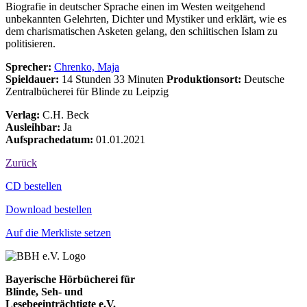
Biografie in deutscher Sprache einen im Westen weitgehend
unbekannten Gelehrten, Dichter und Mystiker und erklärt, wie es
dem charismatischen Asketen gelang, den schiitischen Islam zu
politisieren.
Sprecher:
Chrenko, Maja
Spieldauer:
14 Stunden 33 Minuten
Produktionsort:
Deutsche
Zentralbücherei für Blinde zu Leipzig
Verlag:
C.H. Beck
Ausleihbar:
Ja
Aufsprachedatum:
01.01.2021
Zurück
Bestell-Aktionen
CD bestellen
Download bestellen
Auf die Merkliste setzen
Bayerische Hörbücherei für
Blinde, Seh- und
Lesebeeinträchtigte e.V.