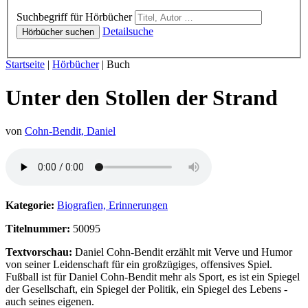
Hörbücher
Suchbegriff für Hörbücher
Detailsuche
Hörbücher suchen
Sie sind hier:
Startseite
|
Hörbücher
|
Buch
Unter den Stollen der Strand
von
Cohn-Bendit, Daniel
Hörprobe von Unter den Stollen der Strand
Kategorie:
Biografien, Erinnerungen
Titelnummer:
50095
Textvorschau:
Daniel Cohn-Bendit erzählt mit Verve und Humor
von seiner Leidenschaft für ein großzügiges, offensives Spiel.
Fußball ist für Daniel Cohn-Bendit mehr als Sport, es ist ein Spiegel
der Gesellschaft, ein Spiegel der Politik, ein Spiegel des Lebens -
auch seines eigenen.