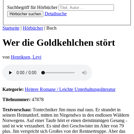
Hörbücher
Suchbegriff für Hörbücher
Detailsuche
Hörbücher suchen
Sie sind hier:
Startseite
|
Hörbücher
|
Buch
Wer die Goldkehlchen stört
von
Henriksen, Levi
Hörprobe von Wer die Goldkehlchen stört
Kategorie:
Heitere Romane / Leichte Unterhaltungsliteratur
Titelnummer:
47878
Textvorschau:
Tontechniker Jim muss mal raus. Er strandet in
seinem Heimatdorf, mitten im Nirgendwo in den endlosen Wäldern
Norwegens. Auf einer Taufe hört er einen dreistimmigen Gesang -
und ist wie verzaubert. Es sind drei Geschwister im Alter von 79
plus. Jim verspricht sich Großes von der Rentnertruppe. Aber das