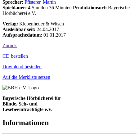
Sprecher:
Pfisterer, Martin
Spieldauer:
4 Stunden 36 Minuten
Produktionsort:
Bayerische
Hörbücherei e.V.
Verlag:
Kiepenheuer & Witsch
Ausleihbar seit:
24.04.2017
Aufsprachedatum:
01.01.2017
Zurück
Bestell-Aktionen
CD bestellen
Download bestellen
Auf die Merkliste setzen
Bayerische Hörbücherei für
Blinde, Seh- und
Lesebeeinträchtigte e.V.
Informationen