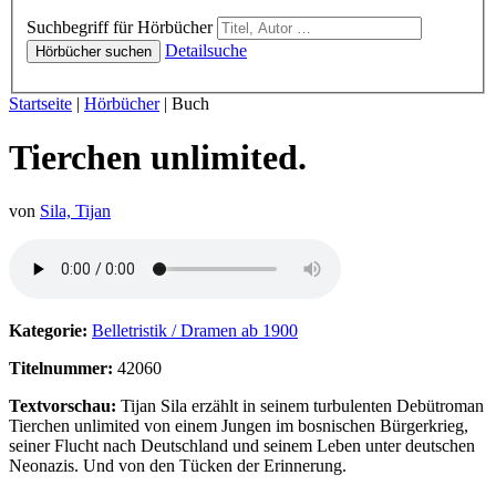
Hörbücher
Suchbegriff für Hörbücher
Detailsuche
Hörbücher suchen
Sie sind hier:
Startseite
|
Hörbücher
|
Buch
Tierchen unlimited.
von
Sila, Tijan
Hörprobe von Tierchen unlimited.
Kategorie:
Belletristik / Dramen ab 1900
Titelnummer:
42060
Textvorschau:
Tijan Sila erzählt in seinem turbulenten Debütroman
Tierchen unlimited von einem Jungen im bosnischen Bürgerkrieg,
seiner Flucht nach Deutschland und seinem Leben unter deutschen
Neonazis. Und von den Tücken der Erinnerung.