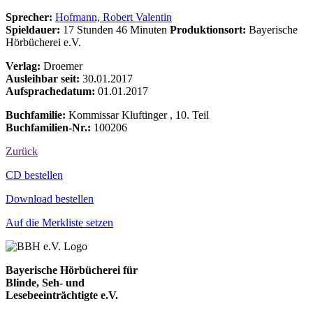
Sprecher:
Hofmann, Robert Valentin
Spieldauer:
17 Stunden 46 Minuten
Produktionsort:
Bayerische
Hörbücherei e.V.
Verlag:
Droemer
Ausleihbar seit:
30.01.2017
Aufsprachedatum:
01.01.2017
Buchfamilie:
Kommissar Kluftinger , 10. Teil
Buchfamilien-Nr.:
100206
Zurück
Bestell-Aktionen
CD bestellen
Download bestellen
Auf die Merkliste setzen
Bayerische Hörbücherei für
Blinde, Seh- und
Lesebeeinträchtigte e.V.