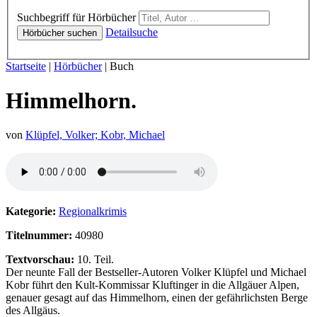
Hörbücher
Suchbegriff für Hörbücher
Detailsuche
Hörbücher suchen
Sie sind hier:
Startseite
|
Hörbücher
|
Buch
Himmelhorn.
von
Klüpfel, Volker; Kobr, Michael
Hörprobe von Himmelhorn.
Kategorie:
Regionalkrimis
Titelnummer:
40980
Textvorschau:
10. Teil.
Der neunte Fall der Bestseller-Autoren Volker Klüpfel und Michael
Kobr führt den Kult-Kommissar Kluftinger in die Allgäuer Alpen,
genauer gesagt auf das Himmelhorn, einen der gefährlichsten Berge
des Allgäus.