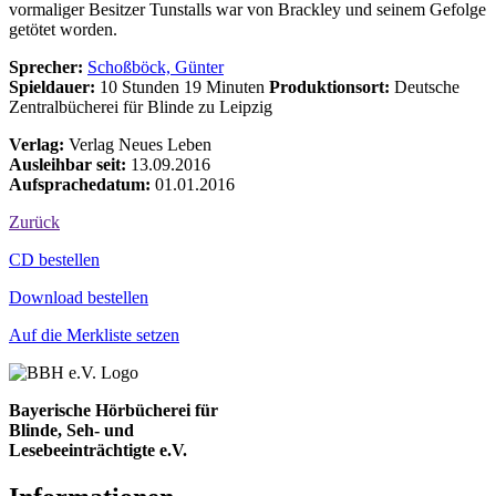
vormaliger Besitzer Tunstalls war von Brackley und seinem Gefolge
getötet worden.
Sprecher:
Schoßböck, Günter
Spieldauer:
10 Stunden 19 Minuten
Produktionsort:
Deutsche
Zentralbücherei für Blinde zu Leipzig
Verlag:
Verlag Neues Leben
Ausleihbar seit:
13.09.2016
Aufsprachedatum:
01.01.2016
Zurück
Bestell-Aktionen
CD bestellen
Download bestellen
Auf die Merkliste setzen
Bayerische Hörbücherei für
Blinde, Seh- und
Lesebeeinträchtigte e.V.