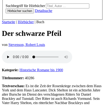
Hörbücher
Suchbegriff für Hörbücher
Detailsuche
Hörbücher suchen
Sie sind hier:
Startseite
|
Hörbücher
|
Buch
Der schwarze Pfeil
von
Stevenson, Robert Louis
Hörprobe von Der schwarze Pfeil
Kategorie:
Historische Romane bis 1900
Titelnummer:
40286
Textvorschau:
Es ist die Zeit der Rosenkriege zwischen dem Haus
York und dem Haus Lancaster. Dick Shelton ist ein achtzehn Jahre
alter Bursche im Dienst des verschlagenen Ritters Sir Daniel
Brackley auf Tunstall. Der Ritter ist auch Richards Vormund. Sein
Vater Harry Shelton, ein ritterlicher Nachbar Brackleys und