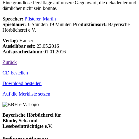
Eine grandiose Persiflage auf unsere Gegenwart, die dekadenter und
dämlicher nicht sein könnte.
Sprecher:
Pfisterer, Martin
Spieldauer:
6 Stunden 19 Minuten
Produktionsort:
Bayerische
Hörbücherei e.V.
Verlag:
Hanser
Ausleihbar seit:
23.05.2016
Aufsprachedatum:
01.01.2016
Zurück
Bestell-Aktionen
CD bestellen
Download bestellen
Auf die Merkliste setzen
Bayerische Hörbücherei für
Blinde, Seh- und
Lesebeeinträchtigte e.V.