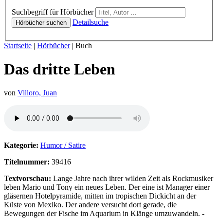
Hörbücher
Suchbegriff für Hörbücher
Detailsuche
Hörbücher suchen
Sie sind hier:
Startseite
|
Hörbücher
|
Buch
Das dritte Leben
von
Villoro, Juan
Hörprobe von Das dritte Leben
Kategorie:
Humor / Satire
Titelnummer:
39416
Textvorschau:
Lange Jahre nach ihrer wilden Zeit als Rockmusiker
leben Mario und Tony ein neues Leben. Der eine ist Manager einer
gläsernen Hotelpyramide, mitten im tropischen Dickicht an der
Küste von Mexiko. Der andere versucht dort gerade, die
Bewegungen der Fische im Aquarium in Klänge umzuwandeln. -