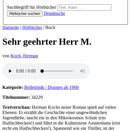
Hörbücher
Suchbegriff für Hörbücher
Detailsuche
Hörbücher suchen
Sie sind hier:
Startseite
|
Hörbücher
|
Buch
Sehr geehrter Herr M.
von
Koch, Herman
Hörprobe von Sehr geehrter Herr M.
Kategorie:
Belletristik / Dramen ab 1900
Titelnummer:
34229
Textvorschau:
Herman Kochs neuer Roman spielt auf vielen
Ebenen: Er erzählt die Geschichte einer ungewöhnlichen
Jugendliebe, taucht ein in den Mikrokosmos Schule (ein
Haifischbecken!) und führt in die Kulturszene Amsterdams (erst
recht ein Haifischbecken!). Spannend wie ein Thriller, ist der