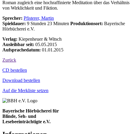
Roman zugleich eine hochraffinierte Meditation über das Verhältnis
von Wirklichkeit und Fiktion.
Sprecher:
Pfisterer, Martin
Spieldauer:
9 Stunden 23 Minuten
Produktionsort:
Bayerische
Hörbücherei e.V.
Verlag:
Kiepenheuer & Witsch
Ausleihbar seit:
05.05.2015
Aufsprachedatum:
01.01.2015
Zurück
Bestell-Aktionen
CD bestellen
Download bestellen
Auf die Merkliste setzen
Bayerische Hörbücherei für
Blinde, Seh- und
Lesebeeinträchtigte e.V.