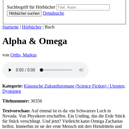
Hörbücher
Suchbegriff für Hörbücher
Detailsuche
Hörbücher suchen
Sie sind hier:
Startseite
|
Hörbücher
|
Buch
Alpha & Omega
von
Orths, Markus
Hörprobe von Alpha & Omega
Kategorie:
Klassische Zukunftsromane (Science Fiction) / Utopien,
Dystopien
Titelnummer:
30356
Textvorschau:
Auf einmal ist es da: ein Schwarzes Loch in
Nevada. Von Physikern erschaffen. Ein Unding, das die Erde Stück
für Stück verschlingt. Und jetzt? Vielleicht kann Omega Zacharias
helfen. Immerhin ist sie der erste Mensch mit drei Hirndritteln und