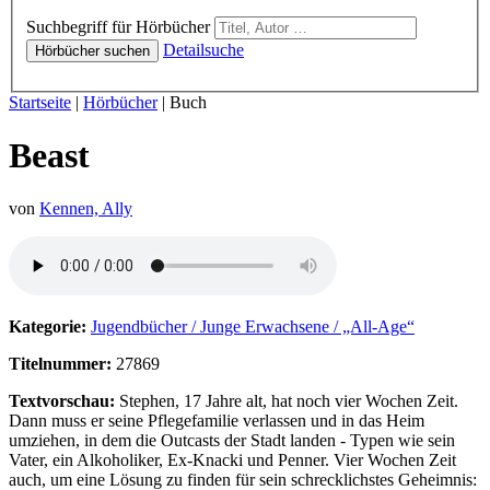
Hörbücher
Suchbegriff für Hörbücher
Detailsuche
Hörbücher suchen
Sie sind hier:
Startseite
|
Hörbücher
|
Buch
Beast
von
Kennen, Ally
Hörprobe von Beast
Kategorie:
Jugendbücher / Junge Erwachsene / „All-Age“
Titelnummer:
27869
Textvorschau:
Stephen, 17 Jahre alt, hat noch vier Wochen Zeit.
Dann muss er seine Pflegefamilie verlassen und in das Heim
umziehen, in dem die Outcasts der Stadt landen - Typen wie sein
Vater, ein Alkoholiker, Ex-Knacki und Penner. Vier Wochen Zeit
auch, um eine Lösung zu finden für sein schrecklichstes Geheimnis: