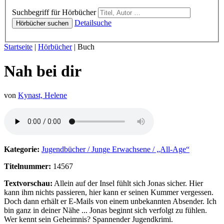
Hörbücher
Suchbegriff für Hörbücher
Detailsuche
Hörbücher suchen
Sie sind hier:
Startseite
|
Hörbücher
|
Buch
Nah bei dir
von
Kynast, Helene
Hörprobe von Nah bei dir
Kategorie:
Jugendbücher / Junge Erwachsene / „All-Age“
Titelnummer:
14567
Textvorschau:
Allein auf der Insel fühlt sich Jonas sicher. Hier
kann ihm nichts passieren, hier kann er seinen Kummer vergessen.
Doch dann erhält er E-Mails von einem unbekannten Absender. Ich
bin ganz in deiner Nähe ... Jonas beginnt sich verfolgt zu fühlen.
Wer kennt sein Geheimnis? Spannender Jugendkrimi.