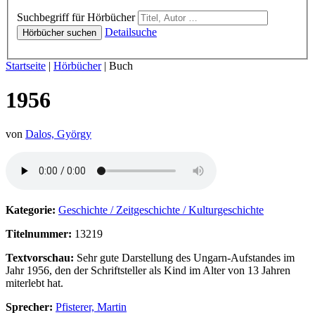
Hörbücher
Suchbegriff für Hörbücher
Detailsuche
Hörbücher suchen
Sie sind hier:
Startseite
|
Hörbücher
|
Buch
1956
von
Dalos, György
Hörprobe von 1956
Kategorie:
Geschichte / Zeitgeschichte / Kulturgeschichte
Titelnummer:
13219
Textvorschau:
Sehr gute Darstellung des Ungarn-Aufstandes im
Jahr 1956, den der Schriftsteller als Kind im Alter von 13 Jahren
miterlebt hat.
Sprecher:
Pfisterer, Martin