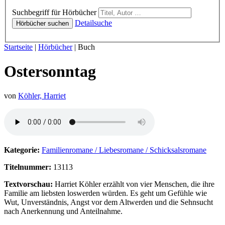
Hörbücher
Suchbegriff für Hörbücher
Detailsuche
Hörbücher suchen
Sie sind hier:
Startseite
|
Hörbücher
|
Buch
Ostersonntag
von
Köhler, Harriet
Hörprobe von Ostersonntag
Kategorie:
Familienromane / Liebesromane / Schicksalsromane
Titelnummer:
13113
Textvorschau:
Harriet Köhler erzählt von vier Menschen, die ihre
Familie am liebsten loswerden würden. Es geht um Gefühle wie
Wut, Unverständnis, Angst vor dem Altwerden und die Sehnsucht
nach Anerkennung und Anteilnahme.