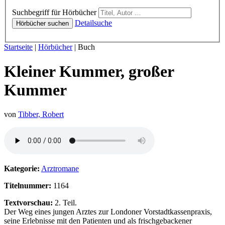
Hörbücher
Suchbegriff für Hörbücher
Detailsuche
Hörbücher suchen
Sie sind hier:
Startseite
|
Hörbücher
|
Buch
Kleiner Kummer, großer
Kummer
von
Tibber, Robert
Hörprobe von Kleiner Kummer, großer Kummer
Kategorie:
Arztromane
Titelnummer:
1164
Textvorschau:
2. Teil.
Der Weg eines jungen Arztes zur Londoner Vorstadtkassenpraxis,
seine Erlebnisse mit den Patienten und als frischgebackener