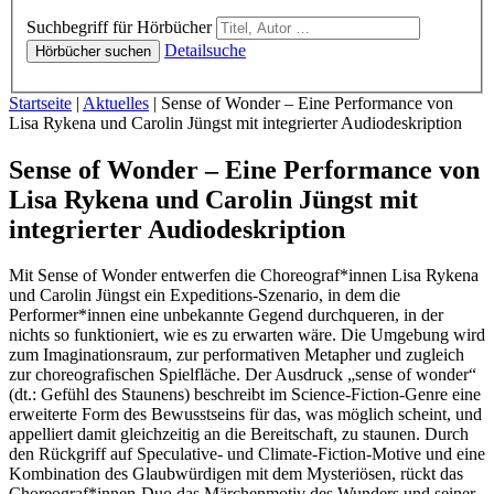
Hörbücher
Suchbegriff für Hörbücher
Detailsuche
Hörbücher suchen
Sie sind hier:
Startseite
|
Aktuelles
|
Sense of Wonder – Eine Performance von
Lisa Rykena und Carolin Jüngst mit integrierter Audiodeskription
Sense of Wonder – Eine Performance von
Lisa Rykena und Carolin Jüngst mit
integrierter Audiodeskription
Mit Sense of Wonder entwerfen die Choreograf*innen Lisa Rykena
und Carolin Jüngst ein Expeditions-Szenario, in dem die
Performer*innen eine unbekannte Gegend durchqueren, in der
nichts so funktioniert, wie es zu erwarten wäre. Die Umgebung wird
zum Imaginationsraum, zur performativen Metapher und zugleich
zur choreografischen Spielfläche. Der Ausdruck „sense of wonder“
(dt.: Gefühl des Staunens) beschreibt im Science-Fiction-Genre eine
erweiterte Form des Bewusstseins für das, was möglich scheint, und
appelliert damit gleichzeitig an die Bereitschaft, zu staunen. Durch
den Rückgriff auf Speculative- und Climate-Fiction-Motive und eine
Kombination des Glaubwürdigen mit dem Mysteriösen, rückt das
Choreograf*innen-Duo das Märchenmotiv des Wunders und seiner