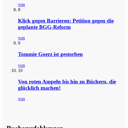
von
8
Klick gegen Barrieren: Petition gegen die
geplante BGG-Reform
von
9
Tommie Goerz ist gestorben
von
10
Von roten Ampeln bis hin zu Büchern, die
glücklich machen!
von