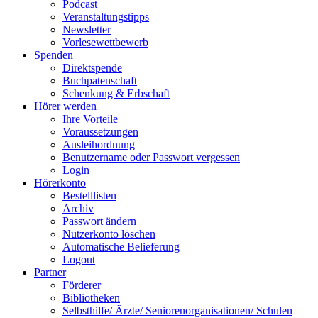
Podcast
Veranstaltungstipps
Newsletter
Vorlesewettbewerb
Spenden
Direktspende
Buchpatenschaft
Schenkung & Erbschaft
Hörer werden
Ihre Vorteile
Voraussetzungen
Ausleihordnung
Benutzername oder Passwort vergessen
Login
Hörerkonto
Bestelllisten
Archiv
Passwort ändern
Nutzerkonto löschen
Automatische Belieferung
Logout
Partner
Förderer
Bibliotheken
Selbsthilfe/ Ärzte/ Seniorenorganisationen/ Schulen